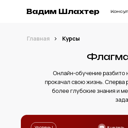
Вадим Шлахтер
Консу
>
Главная
Курсы
Флагма
Онлайн-обучение разбито н
прокачал свою жизнь. Сперва 
более глубокие знания и ме
зада
Уровень I
8 недель