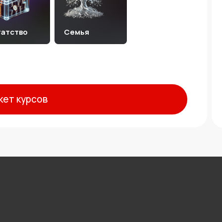
гатство
Семья
кет курсов