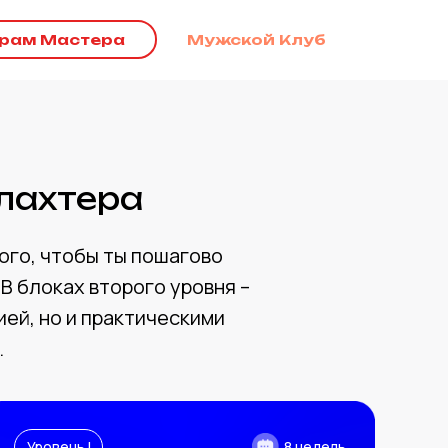
грам Мастера
Мужской Клуб
лахтера
ого, чтобы ты пошагово
В блоках второго уровня –
ией, но и практическими
.
Уровень I
8 недель