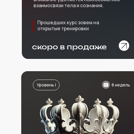
взаимосвязи тела и сознания.
Прошедших курс зовем на
открытые тренировки
скоро в продаже
Уровень I
8 недель