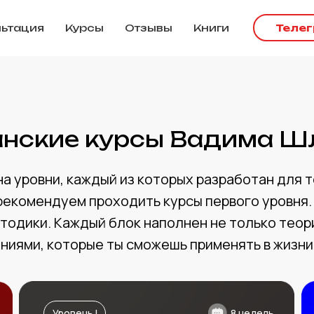
льтация
Курсы
Отзывы
Книги
Теле
нские курсы Вадима Ш
а уровни, каждый из которых разработан для т
рекомендуем проходить курсы первого уровня. 
тодики. Каждый блок наполнен не только теор
ниями, которые ты сможешь применять в жизни
Уровень I
8 недель