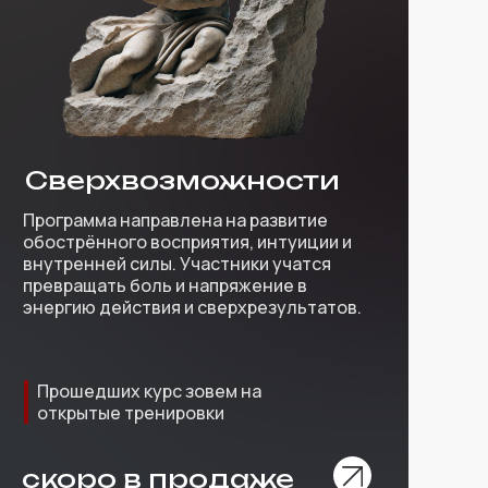
Сверхвозможности
Программа направлена на развитие
обострённого восприятия, интуиции и
внутренней силы. Участники учатся
превращать боль и напряжение в
энергию действия и сверхрезультатов.
Прошедших курс зовем на
открытые тренировки
скоро в продаже