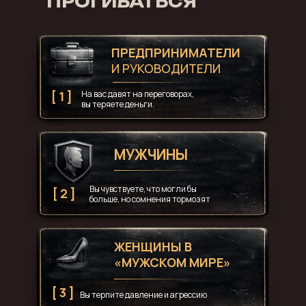
ПРОГИБАТЬСЯ
ПРЕДПРИНИМАТЕЛИ
И РУКОВОДИТЕЛИ
[ 1 ]
На вас давят на переговорах,
вы теряете деньги.
Вадим Шлахтер
МУЖЧИНЫ
Вы чувствуете, что могли бы
[ 2 ]
больше, но сомнения тормозят
ЖЕНЩИНЫ В
«МУЖСКОМ МИРЕ»
[ 3 ]
Вы терпите давление и агрессию