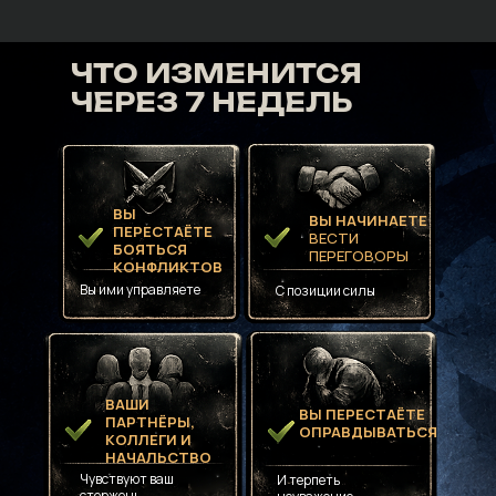
ЧТО ИЗМЕНИТСЯ
ЧЕРЕЗ 7 НЕДЕЛЬ
ВЫ
ВЫ НАЧИНАЕТЕ
ПЕРЕСТАЁТЕ
ВЕСТИ
БОЯТЬСЯ
ПЕРЕГОВОРЫ
КОНФЛИКТОВ
Вы ими управляете
С позиции силы
ВАШИ
ВЫ ПЕРЕСТАЁТЕ
ПАРТНЁРЫ,
ОПРАВДЫВАТЬСЯ
КОЛЛЕГИ И
НАЧАЛЬСТВО
Чувствуют ваш
И терпеть
стержень