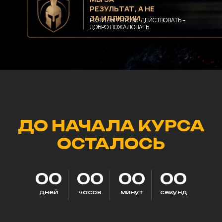
РЕЗУЛЬТАТ, А НЕ
ЗА ИЛЛЮЗИИ.
ЕСЛИ ВЫ ГОТОВЫ ДЕЙСТВОВАТЬ –
ДОБРО ПОЖАЛОВАТЬ
ДО НАЧАЛА КУРСА
ОСТАЛОСЬ
00
00
00
00
дней
часов
минут
секунд