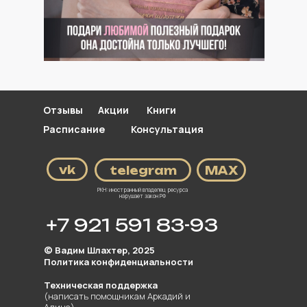
Отзывы
Акции
Книги
Расписание
Консультация
vk
telegram
МАХ
РКН: иностранный владелец ресурса
нарушает закон РФ
+7 921 591 83-93
© Вадим Шлахтер, 2025
Политика конфиденциальности
Техническая
поддержка
(написать помощникам Аркадий и