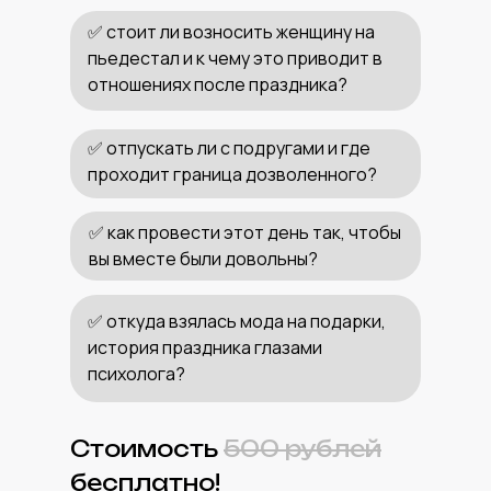
✅ стоит ли возносить женщину на
пьедестал и к чему это приводит в
отношениях после праздника?
✅ отпускать ли с подругами и где
проходит граница дозволенного?
✅ как провести этот день так, чтобы
вы вместе были довольны?
✅ откуда взялась мода на подарки,
история праздника глазами
психолога?
Стоимость
500 рублей
бесплатно!