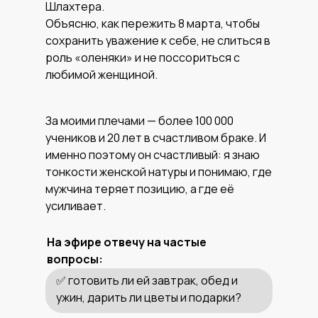
Шлахтера.
Объясню, как пережить 8 марта, чтобы
сохранить уважение к себе, не слиться в
роль «оленяки» и не поссориться с
любимой женщиной.
За моими плечами — более 100 000
учеников и 20 лет в счастливом браке. И
именно поэтому он счастливый: я знаю
тонкости женской натуры и понимаю, где
мужчина теряет позицию, а где её
усиливает.
На эфире отвечу на частые
вопросы:
✅ готовить ли ей завтрак, обед и
ужин, дарить ли цветы и подарки?