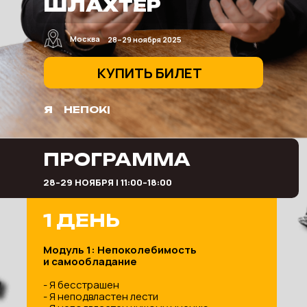
ШЛАХТЕР
Москва
28–29 ноября 2025
КУПИТЬ БИЛЕТ
Я
|
ПРОГРАММА
28–29 НОЯБРЯ l 11:00–18:00
1 ДЕНЬ
Модуль 1: Непоколебимость
и самообладание
- Я бесстрашен
- Я неподвластен лести