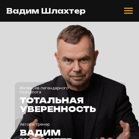
Вадим Шлахтер
Интенсив легендарного
психолога
ТОТАЛЬНАЯ
УВЕРЕННОСТЬ
Автор и тренер
ВАДИМ