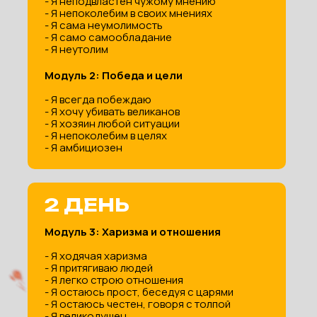
- Я неподвластен чужому мнению
- Я непоколебим в своих мнениях
- Я сама неумолимость
- Я само самообладание
- Я неутолим
Модуль 2: Победа и цели
- Я всегда побеждаю
- Я хочу убивать великанов
- Я хозяин любой ситуации
- Я непоколебим в целях
- Я амбициозен
2 ДЕНЬ
Модуль 3: Харизма и отношения
- Я ходячая харизма
- Я притягиваю людей
- Я легко строю отношения
- Я остаюсь прост, беседуя с царями
- Я остаюсь честен, говоря с толпой
- Я великодушен