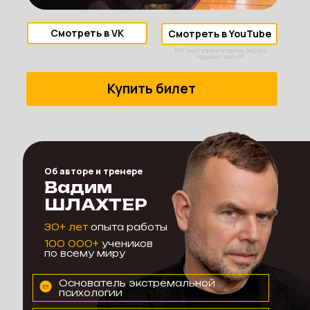
Смотреть в VK
Смотреть в YouTube
РКН: иностранный владелец ресурса
нарушает закон РФ
Купить билет
Об авторе и тренере
Вадим
ШЛАХТЕР
30+ лет
опыта работы
100 000+
учеников
по всему миру
Основатель экстремальной
психологии